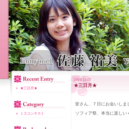
2009.11.07
★三日月★
★三日月★
皆さん、７日にお会いしました
ソフィア祭、本当に楽しい
ミスコンテスト