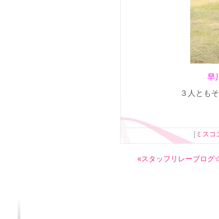
早
３人ともそ
[
ミスコ
«スタッフリレーブログ