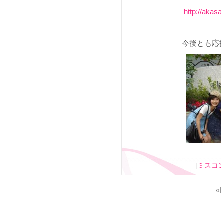
http://akas
今後とも応
[
ミスコ
«