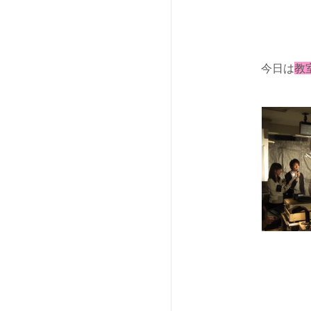
今日は
教