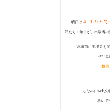
４-１９５
明日は
私たち１年生が、出場者の
本選前に出場者を間
ぜひ見に
投票
ちなみにweb投
急いで投